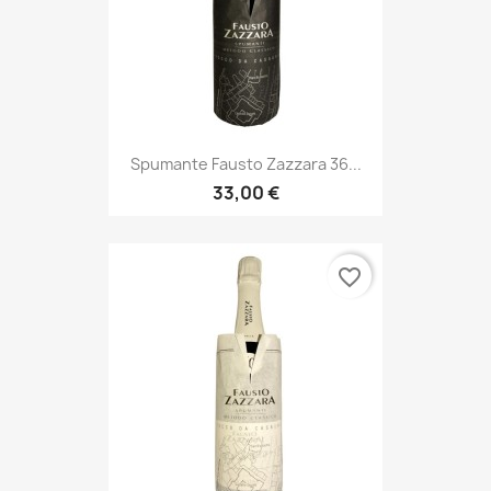
Spumante Fausto Zazzara 36...
33,00 €
favorite_border