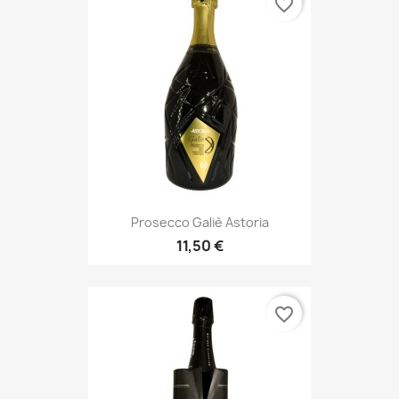
favorite_border
Prosecco Galiè Astoria
11,50 €
favorite_border