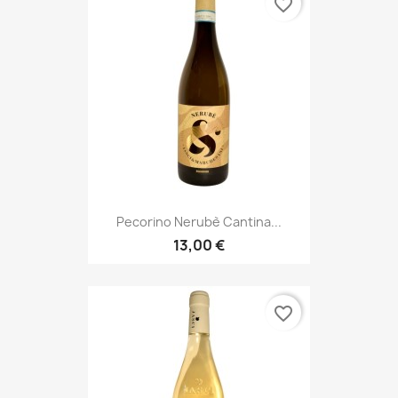
favorite_border
Pecorino Nerubè Cantina...
13,00 €
favorite_border