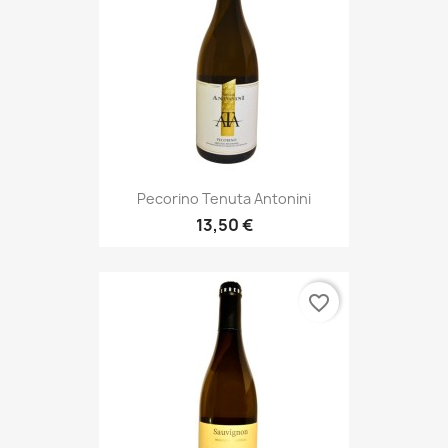
Pecorino Tenuta Antonini
13,50 €
favorite_border