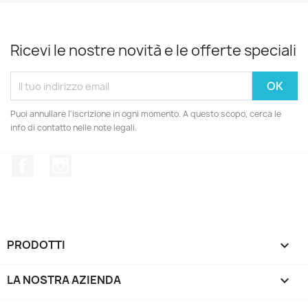
Ricevi le nostre novità e le offerte speciali
Puoi annullare l'iscrizione in ogni momento. A questo scopo, cerca le
info di contatto nelle note legali.
Facebook
Instagram
PRODOTTI

LA NOSTRA AZIENDA
