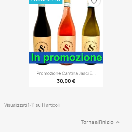
favorite_border
Promozione Cantina Jasci E...
30,00 €
Visualizzati 1-11 su 11 articoli
Torna all'inizio
