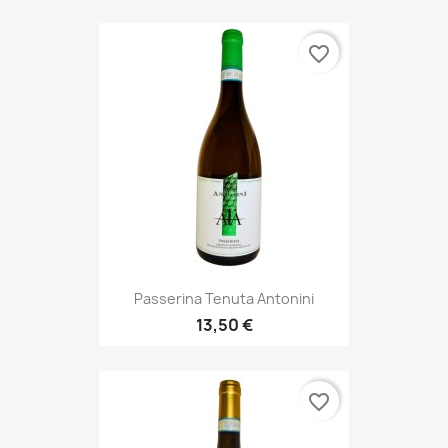
favorite_border
Passerina Tenuta Antonini
13,50 €
favorite_border