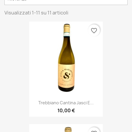
Visualizzati 1-11 su 11 articoli
favorite_border
Trebbiano Cantina Jasci E...
10,00 €