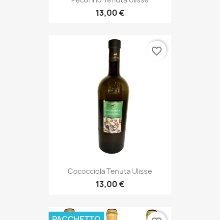
13,00 €
favorite_border
Cococciola Tenuta Ulisse
13,00 €
PACCHETTO