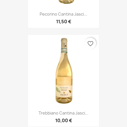
Pecorino Cantina Jasci...
11,50 €
favorite_border
Trebbiano Cantina Jasci...
10,00 €