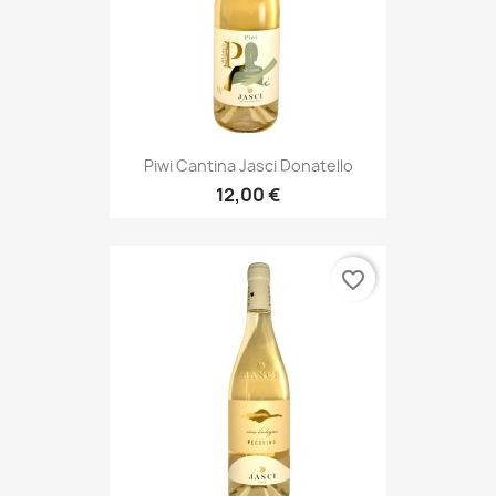
Piwi Cantina Jasci Donatello
12,00 €
favorite_border