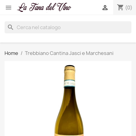
shopping_cart


(0)
search
Home
Trebbiano Cantina Jasci e Marchesani